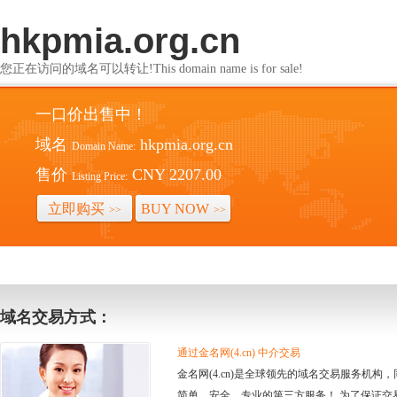
hkpmia.org.cn
您正在访问的域名可以转让!This domain name is for sale!
一口价出售中！
域名
hkpmia.org.cn
Domain Name:
售价
CNY 2207.00
Listing Price:
立即购买
BUY NOW
>>
>>
域名交易方式：
通过金名网(4.cn) 中介交易
金名网(4.cn)是全球领先的域名交易服务机
简单、安全、专业的第三方服务！ 为了保证交