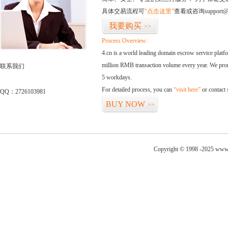
具体交易流程可
“点击这里”
查看或咨询support@
我要购买
>>
Process Overview:
4.cn is a world leading domain escrow service plat
million RMB transaction volume every year. We promi
联系我们
5 workdays.
For detailed process, you can
“visit here”
or contact
QQ：2726103981
BUY NOW
>>
Copyright © 1998 -2025 www.